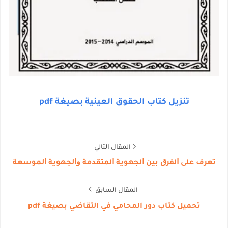
تنزيل كتاب الحقوق العينية بصيغة pdf
المقال التالي
تعرف على ﺍﻟﻔﺮﻕ ﺑﻴﻦ ﺍﻟﺠﻬﻮﻳﺔ ﺍﻟﻤﺘﻘﺪﻣﺔ ﻭﺍﻟﺠﻬﻮﻳﺔ ﺍﻟﻤﻮﺳﻌﺔ
المقال السابق
تحميل كتاب دور المحامي في التقاضي بصيغة pdf