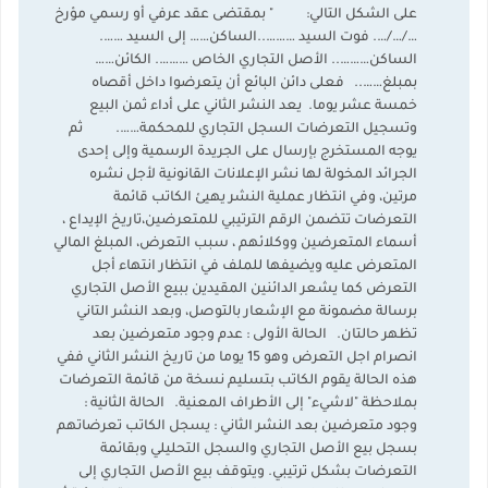
على الشكل التالي: " بمقتضى عقد عرفي أو رسمي مؤرخ
…/…/…. فوت السيد ………..الساكن…… إلى السيد …….
الساكن……….. الأصل التجاري الخاص ………. الكائن……
بمبلغ…….. فعلى دائن البائع أن يتعرضوا داخل أقصاه
خمسة عشر يوما. يعد النشر الثاني على أداء ثمن البيع
وتسجيل التعرضات السجل التجاري للمحكمة……. ثم
يوجه المستخرج بإرسال على الجريدة الرسمية وإلى إحدى
الجرائد المخولة لها نشر الإعلانات القانونية لأجل نشره
مرتين، وفي انتظار عملية النشر يهيئ الكاتب قائمة
التعرضات تتضمن الرقم الترتيبي للمتعرضين،تاريخ الإيداع ،
أسماء المتعرضين ووكلائهم ، سبب التعرض، المبلغ المالي
المتعرض عليه ويضيفها للملف في انتظار انتهاء أجل
التعرض كما يشعر الدائنين المقيدين ببيع الأصل التجاري
برسالة مضمونة مع الإشعار بالتوصل، وبعد النشر التاني
تظهر حالتان. الحالة الأولى : عدم وجود متعرضين بعد
انصرام اجل التعرض وهو 15 يوما من تاريخ النشر الثاني ففي
هذه الحالة يقوم الكاتب بتسليم نسخة من قائمة التعرضات
بملاحظة "لاشيء" إلى الأطراف المعنية. الحالة الثانية :
وجود متعرضين بعد النشر الثاني : يسجل الكاتب تعرضاتهم
بسجل بيع الأصل التجاري والسجل التحليلي وبقائمة
التعرضات بشكل ترتيبي. ويتوقف بيع الأصل التجاري إلى