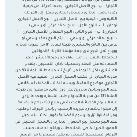
عن نقص في البيانات المسلمة إليه المادة 142 من مدونة
التجارة. ب‌- بيع الأصل التجاري بعدما تعرفنا عن كيفية
رهن الأصل التجاري بالسجل التجاري ننتقل إلى المرحلة
الثانية وهي : كيفية بيع الأصل التجاري. بيع الأصل التجاري
نوعان : أ – النوع الأول : البيع بعقد عرفي أو رسمي (
اختياري). ب – النوع الثاني : البيع القضائي للأصل التجاري أ
– البيع بعقد عرفي أو رسمي يتم البيع بعقد رسمي أو
عرفي بين البائع والمشتري طبقا للمادة 81 من مدونة التجارة
ويودع ثمن البيع لدى جهة مؤهلة قانونا –كالموثقين-
للاحتفاظ بالثمن إلى حين إنهاء حين مرحلة النشر. وبعد
المصادقة على العقد وتسجيله بإدارة التسجيل ، يتقدم
المشتري داخل 15 يوما من تاريخ تسجيله طبقا للمادة 83 من
مدونة التجارة إلى مكتب السجل التجاري المقيد فيه الأصل
التجاري موضوع العقدة، ويسلم للكاتب المكلف نسخة من
عقد البيع وبيانين محررين على ورق عادي موقعين من طرفه
المادة 131 من مدونة التجارة وطلب إشهاره وبعدها يؤدي
عنه الرسوم القضائية المحددة في مبلغ 150 درهم بالإضافة
إلى مبلغ الإشهار بالجريدة الرسمية وبإحدى الجرائد الوطنية.
ومراقبة الوثائق والرسوم القضائية يقوم الكاتب بتسجيل
عقد البيع بسجل بيع الأصول التجارية وبالسجل التحليلي في
العمود الخير الخاص بالملاحظات ويفتح له ملف حسب
الأرقام التسلسلية للسجل ثم يهيئ مستخرجا من الرسم