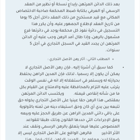
بعد ذلك الدائن المرتهن بإيداع نسخة أو نظير من العقد
الرسمي أو العرفي بكتابة ضبط المحكمة صاحبة الاختصاص
المكاني مع قيد مستخرج من ذلك العقد داخل أجل 15 يوما
من تاريخ العقد لإطلاع الجمهور عليه، وأن يكرر هذا
التسجيل في دائرة نفوذ كل محكمة يوجد في دائرتها فرع
مشمول بالرهن، وإذا طال أمد الرهن وجب عليه أي الدائن
المرتهن ان يجدد القيد في السجل التجاري في أجل 5
سنوات.
المطلب الثاني : آثار رهن الأصل التجاري :
كما سبق أن أشرنا إليه ، فإن رهن الأصل التجاري لا
يمكن أن يكون إلا رسميا ، لذلك فإن المدين الراهن يحتفظ
بحيازته له ويستمر في استغلاله إلا انه في نفس الوقت
يترتب عليه التزام بالمحافظة عليه والامتناع عن القيام بكل
ما من شأنه إنقاص قيمته. ويكتسب الدائن المرتهن
بمقتضى هذا الرهن حقا عينيا على الأصل التجاري يخوله حق
تتبعه بين يدي أي كان وحق استيفاء دينه من ثمنه بالأولوية
على باقي دائني المدين الراهن عن طريق الحجز عليه وبيعه
وفق الإجراءات التي حددها القانون وذلك طبقا للقواعد
المنصوص عليها فيما يتعلق بالرهن الرسمي ونقف عند
الأثر الأخير: فالرهن الواقع على الأصل التجاري ليس إلا