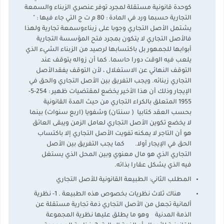
كوحدة قانونية مستقلة لمجرد توفر عنصري الزبناء والسمعة
التجارية حسبما ورد في المادة : 80 م ت ج التي جاء فيها : "
يشتمل الأصل التجاري وجوبا على زبناءوسمعة تجارية ولهذا
فالأصل التجاري لا يتكون بمجرد فتح المؤسسة التجارية
أبوابها للجمهور بل باكتسابها لرصيد من الزبناء الشيء الذي
يلعب فيه الوقت دورا حاسما. كما أن زواله يتوقف عند
التوقف النهائي عن الاستغلال ، لأن التوقف يفقدالأصل
التجاري زبنائه. ويجب التفريق بين الأصل التجاري والحق في
الإيجار وذلك أن هذا الأخير يخضع لمقتضيات ظهير : 254-5-
1955 المتعلق بالكراء التجاري من حيث المدة القانونية
بحسب العقد كتابيا ( سنتان) وشفويا (اربع سنوات) بينما
لا يخضع تكوين الأصل التجاري لعامل الزمن ويبقى العائق
هو أن التاجر لا يمكنه تفويت الأصل التجاري إلا باكتساب
الحق في الإيجار أولا. كما يجب التفريق بين الأصل
التجاري الذي هو مال معنوي وبين المحل الذي يستغل
فيه الذي يشكل عقارا بذاته.
المطلب الثاني: الطبيعة القانونية للأصل التجاري
هناك ثلاث نظريات بخصوص هذه الطبيعة . 1- نظرية
ألمانية تجعل من الأصل التجاري ذمة تجارية مستقلة عن
الذمة المدنية وهو ما يطلق عليها نظرية المجموعة