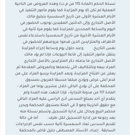
نسخة الحكم (المادة 115 من م.ت) وهذه العروض من الناحية
العملية لم تكن إلا يوم المزايدة كما يقوم مأمور التنفيذ في
الأيام العشرة الأولى من تاريخ السمسرة بتبليغ مالك
الأصل التجاري وإلى الدائنين المقيدين بوجوب الحضور في
اليوم والساعة المحددين للمزايدة كما يقوم مرة ثانية في
الأيام العشرة الأخيرة من تاريخ السمسرة باستدعاء نفس
الأطراف والمتزايدين الذين قدموا عروضهم للحضور في
نفس التاريخ. وعند حلول يوم وساعة إجراء المزايدة
ينتقل مأمور التنفيذ إلى قاعة البيوعات فإذا لم يؤد مالك
الأصل التجاري ما بذمته، ذكر المتزايدين بالأصل التجاري
المراد بيعه وبالتكاليف التي يتحملها وبالعروض المقدمة ثم
يعلن عن افتتاح المزايدة، وبعد المزايدة يرسو المزاد على من
قدم أعلى عرض ويؤدي مبلغا مسبقا كعربون بصندوق
المحكمة على أن يؤدي الباقي خلال عشرين يوما من المزاد –
المادة 117 من مدونة التجارة-، فإذا انتهت هذه المدة ولم
يتقدم أي أحد بمبلغ السدس أدى الراسي عليه المزاد الباقي
مع حقوق الخزينة وهو 3 في المئة بصندوق المحكمة ويحرر
محضر البيع ويحال على إدارة التسجيل وتسلم نسخة منه
بعد رجوعه من إدارة التسجيل لكل طرف. أما في حالة
تقديم السدس تعاد السمسرة ثانية حسب نفس الإجراءات
السابقة . إعداد: الأستاذ المصطفى جليل قاض بالمحكمة