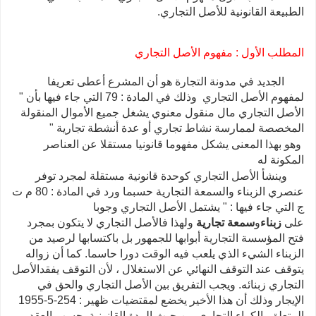
الطبيعة القانونية للأصل التجاري.
المطلب الأول : مفهوم الأصل التجاري
الجديد في مدونة التجارة هو أن المشرع أعطى تعريفا
لمفهوم الأصل التجاري وذلك في المادة : 79 التي جاء فيها بأن "
الأصل التجاري مال منقول معنوي يشغل جميع الأموال المنقولة
المخصصة لممارسة نشاط تجاري أو عدة أنشطة تجارية "
وهو بهذا المعنى يشكل مفهوما قانونيا مستقلا عن العناصر
المكونة له
وينشأ الأصل التجاري كوحدة قانونية مستقلة لمجرد توفر
عنصري الزبناء والسمعة التجارية حسبما ورد في المادة : 80 م ت
ج التي جاء فيها : " يشتمل الأصل التجاري وجوبا
على
زبناء
و
سمعة
تجارية
ولهذا فالأصل التجاري لا يتكون بمجرد
فتح المؤسسة التجارية أبوابها للجمهور بل باكتسابها لرصيد من
الزبناء الشيء الذي يلعب فيه الوقت دورا حاسما. كما أن زواله
يتوقف عند التوقف النهائي عن الاستغلال ، لأن التوقف يفقدالأصل
التجاري زبنائه. ويجب التفريق بين الأصل التجاري والحق في
الإيجار وذلك أن هذا الأخير يخضع لمقتضيات ظهير : 254-5-1955
المتعلق بالكراء التجاري من حيث المدة القانونية بحسب العقد