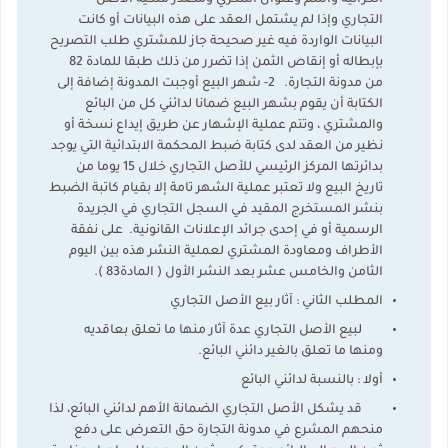
الكرائية واسم وعنوان المكري ومصدر ملكية الأصل
التجاري وإذا لم يشتمل العقد على هذه البيانات أو كانت
البيانات الواردة فيه غير صحيحة جاز للمشتري طلب التصريح
بإبطاله أو إنقاص الثمن إذا تضرر من ذلك طبقا للمادة 82
من مدونة التجارة. 2- شهر البيع أوجبت المدونة إضافة إلى
الكتابة أن يقوم بشهر البيع ضمانا لدائني كل من البائع
والمشتري ، وتتم عملية الإشهار عن طريق إيداع نسخة أو
نظير من العقد لدى كتابة ضبط المحكمة الابتدائية التي يوجد
بدائرتها المركز الرئيسي للأصل التجاري خلال 15 يوما من
تاريخ البيع ولا تعتبر عملية الشهر تامة إلا بقيام كاتبة الضبط
بنشر المستخرج المقيد في السجل التجاري في الجريدة
الرسمية أو في إحدى جرائد الإعلانات القانونية. على نفقة
الأطراف ومعاودة المشتري لعملية النشر هذه بين اليوم
الثامن والخامس عشر بعد النشر الأول ( المادة83 ).
المطلب الثاني : آثار بيع الأصل التجاري
لبيع الأصل التجاري عدة آثار منها ما تعلق بعاقديه
ومنها ما تعلق بالغير دائني البائع.
أولا : بالنسبة لدائني البائع
قد يشكل الأصل التجاري الضمانة الأهم لدائني البائع، لذا
منحهم المشرع في مدونة التجارة حق التعرض على دفع