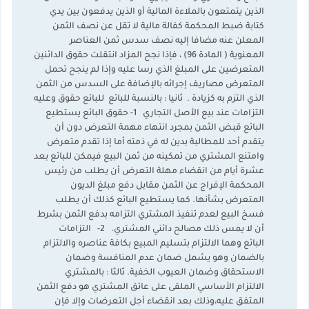
الذين يتمتعون بالملاءة المالية أو الذين يدفعون بين يدي
كتابة ضبط المحكمة كفالة مالية لا تقل عن نصف الثمن
المعلن عنه مضافا إليه نصف سدس ثمن العناصر
المعنوية ( المادة 96) ، فإذا نجح المزاد انتقلت حقوق الدائنين
المتعرضين على المبلغ الذي رسا عليه وإذا لم ينجح تحمل
المتعرض مصاريف إجرائه بالإضافة على السدس من الثمن
الذي التزم به كزيادة . ثانيا : بالنسبة للبائع للبائع حقوق وعليه
التزامات عند بيع الأصل التجاري 1- حقوق البائع يستطيع
البائع قبض الثمن بمجرد انتهاء مهمة التعرض دون أن
يتقدم أحد للمطالبة بدين له في ذمته أما إذا تقدم متعرض
وامتنع المشتري من تمكينه من ثمن البيع فيمكن للبائع بعد
عشرة أيام من انقضاء مهلة التعرض أن يطلب من رئيس
المحكمة الإفراج عن الثمن مقابل دفع مبلغ الديون
المتعرض بشأنها. كما يستطيع البائع كذلك أن يطلب
فسخ البيع لعدم تنفيذ المشتري التزامه بدفع الثمن بشرط
أن لا يمس ذلك مصالح دائني المشتري. 2- التزامات
البائع وهما الالتزام بتسليم المبيع بكافة عناصره والالتزام
بالضمان وهو يشمل ضمان عدم المنافسة وضمان
الاستحقاق وضمان العيوب الخفية. ثالثا : بالمشتري
الالتزام الأساسي الملقى على عاتق المشتري هو دفع الثمن
المتفق عليه،وذلك بعد انقضاء أجل التعرضات وإلا فإن