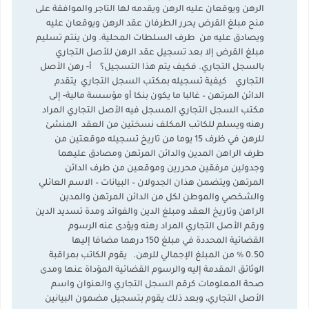
الرهن ويوقعان عليه الرهن ويقدمه لها التاجر والموافقة على
منح مبلغ القرض يحرر الطرفان عقد الرهن ويوقعان عليه
ويصادق عليه من طرف السلطات المحلية. ولن ينتم تسليم
مبلغ القرض إلا بعد تسجيل عقد الرهن للأصل التجاري
بالسجل التجاري. فكيف يتم هذا التسجيل؟ أ‌- رهن الأصل
التجاري كيفية تسجيله بمكتب السجل التجاري يتقدم
الدائن المرتهن – غالبا ما يكون بنكا أو مؤسسة مالية- إلى
مكتب السجل التجاري المسجل فيه الأصل التجاري المراد
رهنه ويسلم للكاتب المكلف نسختين من العقد المنشئ
للرهن في ظرف 15 يوما من تاريخ تسجيله موقعتين من
طرف الراهن المدين والدائن المرتهن ومصادق عليهما
وجدولين مرفقين محررين وموقعين من طرف الدائن
المرتهن ويتضمن هذان الجدولان – البيانات – الاسم العائلي
والشخصي والموطن لكل من الدائن المرتهن والمدين
الراهن وتاريخ العقد ومبلغ الدين والفوائد ومدة تسديد الدين
ورقم الأصل التجاري المراد رهنه ويؤدى عنه الرسوم
القضائية المحددة في مبلغ 150 درهما مضافا إليها
0.50 % من المبلغ الإجمالي للرهن. يقوم الكاتب بمراقبة
الوثائق المقدمة إليه والرسوم القضائية المؤداة عنها ومدى
صحة المعلومات كرقم السجل التجاري والعنوان واسم
الأصل التجاري، وبعد ذلك يقوم بتسجيل مضمون البيانين