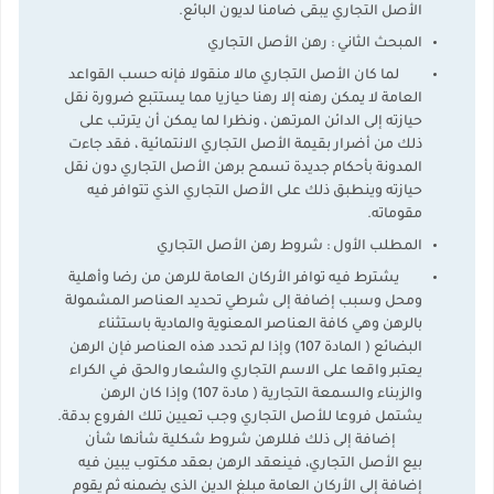
الأصل التجاري يبقى ضامنا لديون البائع.
المبحث الثاني : رهن الأصل التجاري
لما كان الأصل التجاري مالا منقولا فإنه حسب القواعد
العامة لا يمكن رهنه إلا رهنا حيازيا مما يستتبع ضرورة نقل
حيازته إلى الدائن المرتهن ، ونظرا لما يمكن أن يترتب على
ذلك من أضرار بقيمة الأصل التجاري الانتمائية ، فقد جاءت
المدونة بأحكام جديدة تسمح برهن الأصل التجاري دون نقل
حيازته وينطبق ذلك على الأصل التجاري الذي تتوافر فيه
مقوماته.
المطلب الأول : شروط رهن الأصل التجاري
يشترط فيه توافر الأركان العامة للرهن من رضا وأهلية
ومحل وسبب إضافة إلى شرطي تحديد العناصر المشمولة
بالرهن وهي كافة العناصر المعنوية والمادية باستثناء
البضائع ( المادة 107) وإذا لم تحدد هذه العناصر فإن الرهن
يعتبر واقعا على الاسم التجاري والشعار والحق في الكراء
والزبناء والسمعة التجارية ( مادة 107) وإذا كان الرهن
يشتمل فروعا للأصل التجاري وجب تعيين تلك الفروع بدقة.
إضافة إلى ذلك فللرهن شروط شكلية شأنها شأن
بيع الأصل التجاري، فينعقد الرهن بعقد مكتوب يبين فيه
إضافة إلى الأركان العامة مبلغ الدين الذي يضمنه ثم يقوم