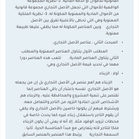
القانونية للأموال أو الذمة المالية. 2- نظرية المجموعة
الواقعية للأموال التي تجعل الأصل التجاري مجموعة قانونية
من الأموال المادية والمعنوية المكونة له. 3- نظرية الملكية
المعنوية وهي التي تحظى بالأغلبية تفرق بين الأصل
التجاري وبين العناصر المكونة له مما يظفي عليها طبيعة
معنوية.
المبحث الثاني : عناصر الأصل التجاري:
المطلب الأول يتناول العناصر المعنوية والمطلب
الثاني يتناول العناصر المادية. تلعب هذه العناصر دورا
مهما في تحديد قيمة الأصل التجاري وهي:
أولا : الزبناء
الزبناء هم أهم عنصر في الأصل التجاري بل إن من يجعله
هو الأصل التجاري نفسه باعتبار أن باقي العناصر إنما
تقتصر على تنمية المشروع والمحافظة عليه ، والزبناء هم
الأشخاص الذين اعتادوا التزود من التاجر والتعامل معه،
ويشترط فيهم أن يكونوا خاصين بالأصل التجاري ولا يكفي
أن يقوم التاجر باستغلال زبناء غيره كما يحدث خاصة في
محطات تزويد الوقود مثلا. إلا أنه لا يعني أن يكون الزبناء
ملكا للتاجر لأنه يتعارض مع مبدأ المنافسة الحرة. ثانيا :
السمعة التجارية يرتبط هذا العنصر بالعنصر السابق