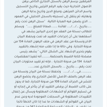
المرفقين برسم الرهن بالسجل التجاري الخاص برهن
الأصول التجارية حيث يقيد الرقم الترتيبي وتاريخ التسجيل
واسم الدائن المرتهن، ومبلغ الدين وتاريخ بداية الرهن
ونهايته، ثم ينتقل إلى تسجيله بالسجل التحليلي في العمود
…. الذي يضمن فيه العبارة التالية: "سجل الرهن تحت رقم
……بتاريخ …/…./….. لفائدة ……..ضمانا للمبلغ ……." ويسلم
للطالب نسخة من العقد مع إحدى البيانين يشهد في
أسفلهما على أن إجراءات التقييد قد تمت ويحفظ البيان
الآخر ونسخة من عقد الرهن في ملف الرهون المادة 134 من
مدونة التجارة. وفي حالة ما إذا طلب منه إشهاد بالتقييد
يقوم بتحرير الإشهاد على الشكل التالي: " يشهد رئيس
مصلحة كتابة الضبط بالمحكمة…………أنه تنفيذا لمقتضيات
المادة 134 من مدونة التجارة ، فإنه تم تقييد محتويات البيان
تحت رقم…….بتاريخ …. بالسجل التجاري عدد……..
…………..في…./…./……. وتحفظ نسخة من البيان ونسخة من
عقد الرهن بالملف الأصلي للأصل التجاري ولا يخضع الرهن
للنشر في الجرائد المادة 108 من مدونة التجارة، كما لا يجوز
على كاتب الضبط أن يرفض التقييد أو أن يتأخر في إنجازه أو
في تسليم القوائم أو الشهادات المطلوبة ويسأل عن إغفال
التقييدات المطلوبة في السجلات الموجودة لديه وعن عدم
البيان في القوائم أو الشهادات ما عدا إذا كان الخطأ ناتجا