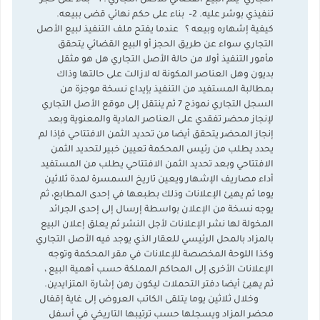
التجاري يتم البيع القضائي للأصل التجاري : 1– بناء على حجز
تنفيذي بوشر عليه. 2– بناء على حكم نهائي قضى ببيعه.
كيفية إشهاره وبيعه ؟ عندما يفتح ملف التنفيذ لبيع الأصل
التجاري سواء عن طريق الحجز أو البيع القضائي يتحقق
مأمور التنفيذ أولا من حالة الأصل التجاري هل هو مثقل
بديون وهل العناصر المكونة له لازالت على حالتها وذاك
بمطالبة المستفيد من التنفيذ بإيداع نسخة موجزة من
السجل التجاري نموذج 7 ثم ينتقل إلى موقع الأصل التجاري
لإنجاز محضر تفقدي على العناصر المادية والمعنوية وبعد
إنجاز المحضر يتحقق أيضا من تحديد الثمن الافتتاحي فإذا لم
يحدد يطلب من رئيس المحكمة تعيين خبير لتحديد الثمن
الافتتاحي وبعد تحديد الثمن الافتتاحي يطلب من المستفيد
أداء مصاريف الإشهار ويعين تاريخ السمسرة لمدة ثلاثين
يوما ثم يهيئ الإعلانات وذلك بطبعها في إحدى المطابع، ثم
يوجه نسخة من الإعلان بواسطة إرسال إلى إحدى الجرائد
المخولة لها نشر الإعلانات لأجل النشر ثم يعلق إعلان البيع
بالمزاد بالمحل الرئيسي للعقار الذي يوجد فيه الأصل التجاري
وكذا اللوحة المخصصة للإعلانات في مقر المحكمة وتوجه
الإعلانات الأخرى إلى المحاكم المملكة حسب أهمية البيع ،
ثم يهيئ أيضا دفتر التحملات ليكون رهن إشارة المتزايدين.
وخلال ثلاثين يوما يتلقى الكاتب العروض إلى غاية إقفال
محضر المزاد ويسجلها حسب ترتيبها التاريخي في أسفل