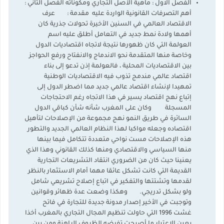
الفصل الاول : ماهية الأصل التجاري ومكوناته الفصل الثاني :
أهم التصرفات القانونية الواردة عليه مقدمة : عرف
الاقتصاد العالمي في السنين الأخيرة تحولات جذرية كان
أهمها ولادة نمط جديد في التعامل أطلق عليه اسم
العولمة التي كان ظهورها نتيجة لاتجاه اقتصاديات الدول
وخاصة منها المتقدمة نحو الاندماج والانفتاح ورفع الحواجز
بين الاقتصاديات المحلية ، فالعولمة إذن تدعو إلى بناء
اقتصاد عالمي مندمج تذوب فيه الاقتصاديات الوطنية
تمهيدا لإنشاء اقتصاد عالمي جديد مما اضطر الدول إلى
إتباع نهج اقتصاد يسير في هذا الاتجاه رغم الاحتجاجات
المسجلة وكان على المغرب شأنه شأن كباقي الدول
السائرة في طريق النمو نهج مجموعة من الإصلاحات لتأهيل
اقتصاده وجعله مواكبا لهذا النظام العالمي الجديد والتطور
هذه الإصلاحات مست نواحي متعددة تتكامل فيما بينها
منها السياسي والاقتصادي ومنها كذلك القانوني وهذا الذي
يعنينا حيث كان من الضروري انتقاد التشريعات التجارية
القديمة التي كانت تشكل عائقا مهما أمام الاستثمار بالنظر
لقدمها وتشتتها والتفكير في اتباع إصلاح تشريعي شامل
ولو بشكل تدريجي. وهكذا وضعت عدة ظهائر وقوانين
وتوجبت في الأخير إصدار مدونة جديدة للتجارة في فاتح
غشت 1996 التي حاولت تنظيم المجال التجاري بالمغرب أخذا