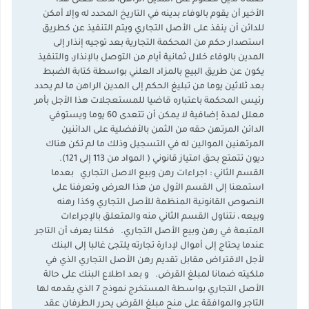
ضمانا لدين معلوم على المدين الراهن، لذلك فعلى هذا
الأخير أن يقوم بالوفاء بدينه في التاريخ المحدد له وإلا أمكن
للدائن أن ينفذ على الأصل التجاري ويتم التنفيذ عن كطريق
استصدار حكم من المحكمة التجارية بعد توجيه إنذار إلى
المدين بالوفاء خلال ثمانية أيام من التوصل بالإنذار، والتنفيذ
يكون عن طريق البيع بالمزاد العلني بواسطة كتابة الضبط
بعد ثلاثين يوما من تبليغ الحكم إلى المدين الراهن ما لم يحدد
رئيس المحكمة باعتباره قاضيا للمستعجلات هذا الأجل بأمر
معلل لمدة إضافية لا يمكن أن تتعدى 60 يوما ويستوفي
الدائن المرتهن حقه من الثمن بالأفضلية على الدائنين
المرتهنين الموالين له في التسجيل وذلك ما لم تكن هناك
ديون تتمتع بحق امتياز قانوني ( المواد من 113 إلى 121).
القسم الثاني : اجراءات رهن وبيع الاصل التجاري بعدما
استمعنا إلى القسم الأول من هذا العرض وتعرفنا على
النصوص القانونية المنظمة للأصل التجاري وكذا رهنه
وبيعه ، نتناول القسم الثاني منه والمتعلق بالإجراءات
المتبعة في رهن وبيع الأصل التجاري. فكلنا يعرف أن التاجر
عندما يحتاج إلى أموال لإدارة تجارته يلتجئ غالبا إلى البنك
لأجل الاقتراض مقابل تقديم رهن الأصل التجاري الذي في
ملكيته ضمانا لمبلغ القرض. و بعد اطلاع البنك على حالة
الأصل التجاري بواسطة المستخرج نموذج 7 الذي يقدمه لها
التاجر والموافقة على منح مبلغ القرض يحرر الطرفان عقد