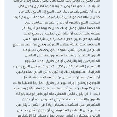
ثمن البيع إلى البائع وحق كسر ثمن البيع وطلب إجراء مزايدة
علنية له. 1- حق التعرض طبقا للمادة 84 م.ق يمكن لكل
دائن أن يتقدم بتعرض على ثمن البيع إلى البائع وذلك من
خلال رسالة مضمونة إلى كتابة ضبط المحكمة التي يتم فيها
تسجيل البيع وشهره أو بإيداع التعرض مباشرة لدى
المحكمة مقابل وصل وذلك خلال 15 يوما من تاريخ آخر
عملية نشر، ويجب أن يشار في الطلب إلى مبلغ الدين
وأسبابه مع تعيين محل للمخابرة في دائرة نفوذ نفس
المحكمة تحت طائلة بطلان التعرض وينتج عن التعرض منع
البائع من قبض الثمن المودع الذي يخصص لاستيفاء
الديون المتعرض بشأنها فيتم توزيعها على الدائنين
المتعرضين إما بالتراضي أو عن طريق إعداد مشروع
التقسيم ( المواد 143 إلى 151). 2- حق كسر ثمن البيع وإجراء
المزايدة العلنيةويتم ذلك إذا تبين لدائني البائع المتعرضين
أن الثمن المعلن عنه يقل عن القيمة الحقيقية للأصل
التجاري ويطلبوا إجراء البيع عن طريق المزايدة العلنية وذلك
خلال 15 يوما من تاريخ آخر عملية شهر ( المادة 94 ) ويشترط
ذلك: أ‌- أن يكون الثمن المعلن عنه غير كافي لوحده بالوفاء
بالديون وإلا فلا مصلحة لهم في التعرض. ب‌- أن يكون
المتعرض على استعداد لضمان زيادة في الثمن لا يقل عن
سدس ثمن العناصر المعنوية. ج‌- أن يكون الثمن حدد بين
البائع والمشتري رضاء. يجري المزاد بمشاركة الأشخاص