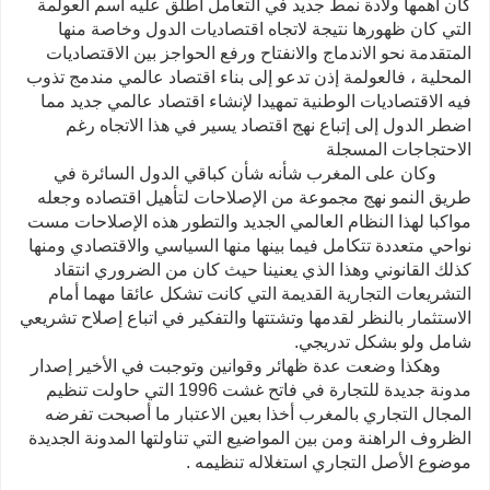
كان أهمها ولادة نمط جديد في التعامل أطلق عليه اسم العولمة
التي كان ظهورها نتيجة لاتجاه اقتصاديات الدول وخاصة منها
المتقدمة نحو
الاندماج
والانفتاح ورفع الحواجز بين الاقتصاديات
المحلية ، فالعولمة إذن تدعو إلى بناء اقتصاد عالمي مندمج تذوب
فيه الاقتصاديات الوطنية تمهيدا لإنشاء اقتصاد عالمي جديد مما
اضطر الدول إلى إتباع نهج اقتصاد يسير في هذا الاتجاه رغم
الاحتجاجات المسجلة
وكان على المغرب شأنه شأن كباقي الدول السائرة في
طريق النمو نهج مجموعة من الإصلاحات لتأهيل اقتصاده وجعله
مواكبا لهذا النظام العالمي الجديد والتطور هذه الإصلاحات مست
نواحي متعددة تتكامل فيما بينها منها السياسي والاقتصادي ومنها
كذلك القانوني وهذا الذي يعنينا حيث كان من الضروري انتقاد
التشريعات التجارية القديمة التي كانت تشكل عائقا مهما أمام
الاستثمار بالنظر لقدمها وتشتتها والتفكير في اتباع إصلاح تشريعي
شامل ولو بشكل تدريجي.
وهكذا وضعت عدة ظهائر وقوانين وتوجبت في الأخير إصدار
مدونة جديدة للتجارة في فاتح غشت 1996 التي حاولت تنظيم
المجال التجاري بالمغرب أخذا بعين الاعتبار ما أصبحت تفرضه
الظروف الراهنة ومن بين المواضيع التي تناولتها المدونة الجديدة
موضوع الأصل التجاري
استغلاله
تنظيمه .