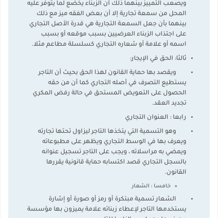
ويصعب التمييز بينهما ذلك أن الزبناء يخضع لما يتوفر عليه
المحل من سمعة تجارية إلا أن بعض الفقه ميز مع ذلك
بينهما بأن جعل السمعة التجارية هي قدرة الأصل التجاري
على اجتذاب الزبناء العرضيين بسبب موقعه أو بسبب
اسمه أو علامة أو شعاره التجاري كسلسلة مطاعم مثلا.
ثالثا: الحق في الإيجار:
ويقصد بها حماية القانون لهذا الحق بحيث أن التاجر
يستطيع التصرف في أصله التجاري كما أن من حقه
الحصول على التعويض المستحق في حالة رفض المكري
تجديد العقد.
رابعا : العنوان التجاري
وهو التسمية التي يتخذها التاجر ليزاول تحتها تجارته
ويعرف بها في الوسط التجاري ويظهر على مطبوعاته
ويمضي به مراسلاته ، ويجب على التاجر تسجيل عنوانه
بالسجل التجاري قصد اكتسابه حماية قانونية يقررها
القانون.
خامسا : الشعار
الشعار تسمية مبتكرة أو رمز أو صورة أو إشارة
يستخدمها التاجر لإعطاء زبنائه علامة يميزون بها مؤسسة