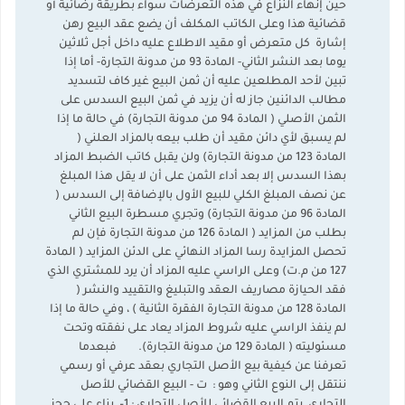
حين إنهاء النزاع في هذه التعرضات سواء بطريقة رضائية أو
قضائية هذا وعلى الكاتب المكلف أن يضع عقد البيع رهن
إشارة كل متعرض أو مقيد الاطلاع عليه داخل أجل ثلاثين
يوما بعد النشر الثاني- المادة 93 من مدونة التجارة- أما إذا
تبين لأحد المطلعين عليه أن ثمن البيع غير كاف لتسديد
مطالب الدائنين جاز له أن يزيد في ثمن البيع السدس على
الثمن الأصلي ( المادة 94 من مدونة التجارة) في حالة ما إذا
لم يسبق لأي دائن مقيد أن طلب بيعه بالمزاد العلني (
المادة 123 من مدونة التجارة) ولن يقبل كاتب الضبط المزاد
بهذا السدس إلا بعد أداء الثمن على أن لا يقل هذا المبلغ
عن نصف المبلغ الكلي للبيع الأول بالإضافة إلى السدس (
المادة 96 من مدونة التجارة) وتجري مسطرة البيع الثاني
بطلب من المزايد ( المادة 126 من مدونة التجارة فإن لم
تحصل المزايدة رسا المزاد النهائي على الدئن المزايد ( المادة
127 من م.ت) وعلى الراسي عليه المزاد أن يرد للمشتري الذي
فقد الحيازة مصاريف العقد والتبليغ والتقييد والنشر (
المادة 128 من مدونة التجارة الفقرة الثانية ) ، وفي حالة ما إذا
لم ينفذ الراسي عليه شروط المزاد يعاد على نفقته وتحت
مسئوليته ( المادة 129 من مدونة التجارة). فبعدما
تعرفنا عن كيفية بيع الأصل التجاري بعقد عرفي أو رسمي
ننتقل إلى النوع الثاني وهو : ت‌ - البيع القضائي للأصل