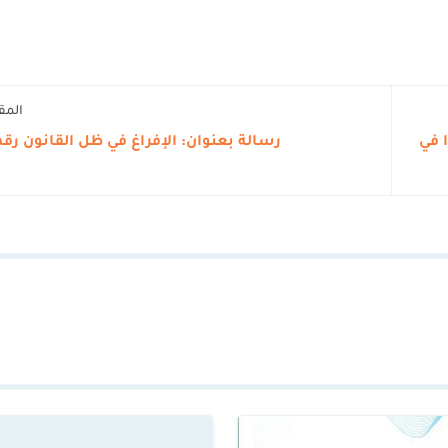
المق
ي: مباراة توظيف 45 مجازا في
رسالة بعنوان: الإفراغ في ظل القانون رقم 49.16 DF