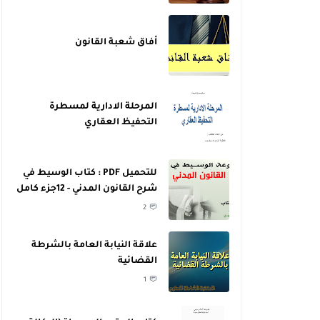
أفاق شعبة القانون
المرحلة الادارية لمسطرة
التحفيظ العقاري
للتحميل PDF : كتاب الوسيط في
شرح القانون المدني - 12جزء كامل
- للدكتور عبد الرازق السنهوري
2
علاقة النيابة العامة بالشرطة
القضائية
1