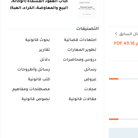
كتاب العقود المسماة (الوكالة،
البيع والمعاوضة، الكراء، الهبة)
التصنيفات
ال السابق
اجتهادات قضائية
بحوث قانونية
P
تطوير المهارات
تقارير
دروس ومحاضرات
دلائل
رسائل
رسائل وأطروحات
عروض
كتب قانونية
مجلات
مصطلحات ومفاهيم
مقالات قانونية
نصوص قانونية