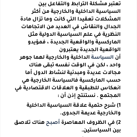
تعتبر مشكلة الترابط والتفاعل بين
السياسية الداخلية والخارجية من أكثر
المشكلات تعقيدا التي كانت وما تزال مادة
الجدال والنقاش في العديد من الاتجاهات
النظرية في علم السياسية الدولية مثل
الماركسية والواقعية الجديدة ، فمؤيدو
الواقعية الجديدة يعتبرون
أن
السياسة
الداخلية والخارجية لهما جوهر
واحد ، لكن في الوقت نفسه تبقى هناك
مجالات عديدة ومبدئية لنشاط الدول أما
حسب الماركسية فالسياسة الخارجية هي
انعكاس للطبقية و العلاقات الاقتصادية في
المجتمع . نستنتج إذن أن :
1) شرح حتمية علاقة السياسية الداخلية
والخارجية عديمة الجدوى.
2) في الظروف المعاصرة
أصبح
هناك تلاصق
بين السياستين.