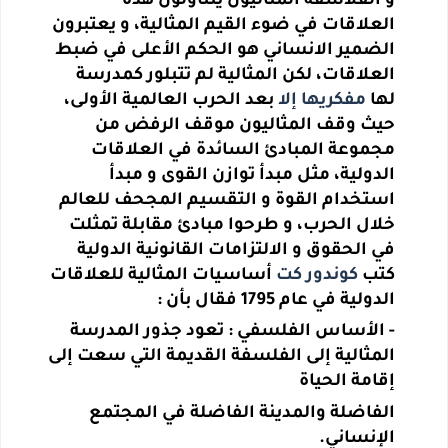
و الفلاسفة المثاليون يتناولون هذه
العلاقات في ضوء القيم المثالية، و يعتبرون
الضمير الانساني هو الحكم الأعلى في ضبط
العلاقات، لكن المثالية لم تتبلور كمدرسة
لها
مفكريها
إلا
بعد الحرب العالمية الأولى،
حيث وقف المثاليون موقف الرفض من
مجموعة المبادئ السائدة في العلاقات
الدولية، مثل مبدأ توازن القوى و مبدأ
استخدام القوة و التقسيم المجحف للعالم
خلال الحرب، و طرحوا مبادئ مقابلة تمثلت
في الحقوق و الالتزامات القانونية الدولية
كتب
كوندور كت
أساسيات المثالية للعلاقات
الدولية في عام 1795 فقال بأن :
-
الأساس الفلسفي : تعود جذور المدرسة
المثالية إلى الفلسفة القديمة التي سعت إلى
إقامة الحياة
الفاضلة والمدينة الفاضلة في المجتمع
الإنساني.