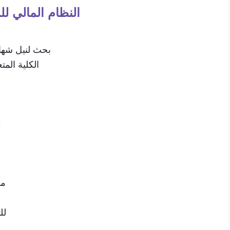
النظام المالي ل
بحث لنيل شهاد
الكلية الم
ع
م
د
موسم
لل