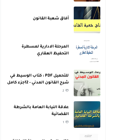
أفاق شعبة القانون
المرحلة الادارية لمسطرة
التحفيظ العقاري
للتحميل PDF : كتاب الوسيط في
شرح القانون المدني - 12جزء كامل
- للدكتور عبد الرازق السنهوري
2
علاقة النيابة العامة بالشرطة
القضائية
1