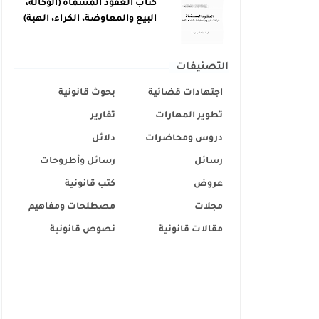
كتاب العقود المسماة (الوكالة،
البيع والمعاوضة، الكراء، الهبة)
التصنيفات
اجتهادات قضائية
بحوث قانونية
تطوير المهارات
تقارير
دروس ومحاضرات
دلائل
رسائل
رسائل وأطروحات
عروض
كتب قانونية
مجلات
مصطلحات ومفاهيم
مقالات قانونية
نصوص قانونية