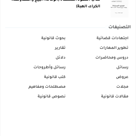
كتاب العقود المسماة (الوكالة، البيع والمعاوضة،
الكراء، الهبة)
التصنيفات
اجتهادات قضائية
بحوث قانونية
تطوير المهارات
تقارير
دروس ومحاضرات
دلائل
رسائل
رسائل وأطروحات
عروض
كتب قانونية
مجلات
مصطلحات ومفاهيم
مقالات قانونية
نصوص قانونية