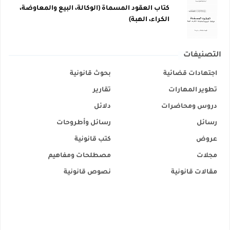
كتاب العقود المسماة (الوكالة، البيع والمعاوضة،
الكراء، الهبة)
التصنيفات
اجتهادات قضائية
بحوث قانونية
تطوير المهارات
تقارير
دروس ومحاضرات
دلائل
رسائل
رسائل وأطروحات
عروض
كتب قانونية
مجلات
مصطلحات ومفاهيم
مقالات قانونية
نصوص قانونية