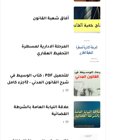
أفاق شعبة القانون
المرحلة الادارية لمسطرة
التحفيظ العقاري
للتحميل PDF : كتاب الوسيط في
شرح القانون المدني - 12جزء كامل
- للدكتور عبد الرازق السنهوري
2
علاقة النيابة العامة بالشرطة
القضائية
1