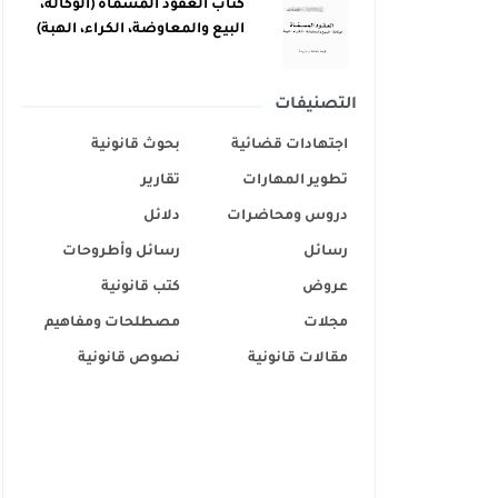
كتاب العقود المسماة (الوكالة،
البيع والمعاوضة، الكراء، الهبة)
التصنيفات
اجتهادات قضائية
بحوث قانونية
تطوير المهارات
تقارير
دروس ومحاضرات
دلائل
رسائل
رسائل وأطروحات
عروض
كتب قانونية
مجلات
مصطلحات ومفاهيم
مقالات قانونية
نصوص قانونية