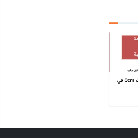
سؤال جواب متعدد الاختيارات Qcm في