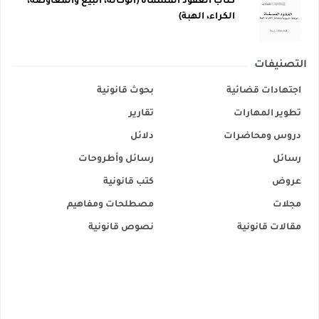
كتاب العقود المسماة (الوكالة، البيع والمعاوضة،
الكراء، الهبة)
التصنيفات
اجتهادات قضائية
بحوث قانونية
تطوير المهارات
تقارير
دروس ومحاضرات
دلائل
رسائل
رسائل وأطروحات
عروض
كتب قانونية
مجلات
مصطلحات ومفاهيم
مقالات قانونية
نصوص قانونية