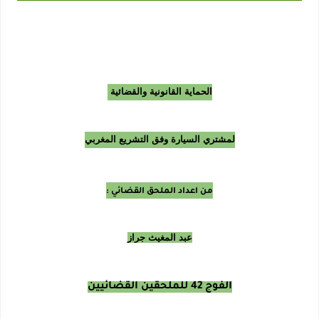
الحماية القانونية والقضائية
لمشتري السيارة وفق التشريع المغربي
من اعداد الملحق القضائي :
عبد المغيث جراز
الفوج 42 للملحقين القضائيين