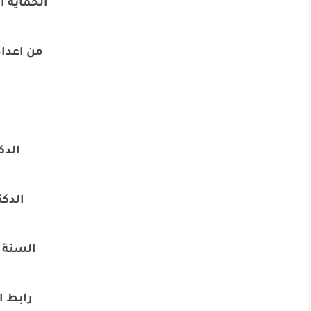
الحماية ا
من اعداد
الدك
الدكت
السنة الجام
رابط ال