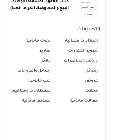
كتاب العقود المسماة (الوكالة،
البيع والمعاوضة، الكراء، الهبة)
التصنيفات
اجتهادات قضائية
بحوث قانونية
تطوير المهارات
تقارير
دروس ومحاضرات
دلائل
رسائل
رسائل وأطروحات
عروض
كتب قانونية
مجلات
مصطلحات ومفاهيم
مقالات قانونية
نصوص قانونية