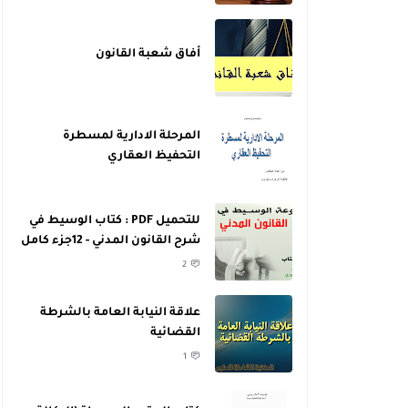
أفاق شعبة القانون
المرحلة الادارية لمسطرة
التحفيظ العقاري
للتحميل PDF : كتاب الوسيط في
شرح القانون المدني - 12جزء كامل
- للدكتور عبد الرازق السنهوري
2
علاقة النيابة العامة بالشرطة
القضائية
1