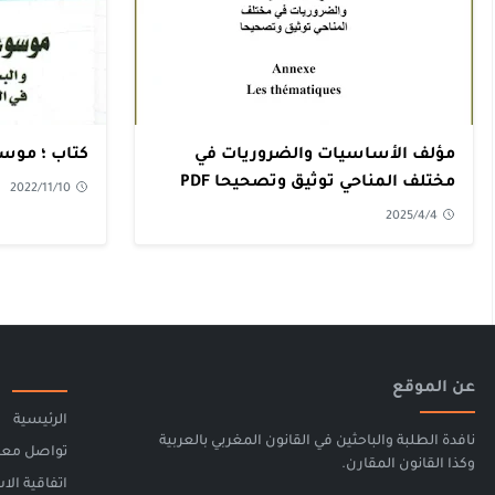
مؤلف الأساسيات والضروريات في
كتاب ؛ موسوع
مختلف المناحي توثيق وتصحيحا PDF
2022/11/10
2025/4/4
عن الموقع
الرئيسية
نافدة الطلبة والباحثين في القانون المغربي بالعربية
تواصل معن
وكذا القانون المقارن.
اتفاقية الا