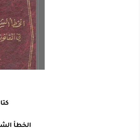
كتا
الخطأ الش