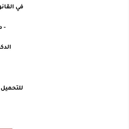
في القانو
- د
الدك
للتحميل ا