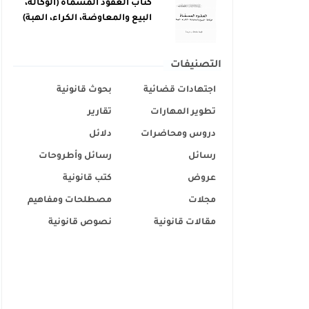
كتاب العقود المسماة (الوكالة،
البيع والمعاوضة، الكراء، الهبة)
التصنيفات
اجتهادات قضائية
بحوث قانونية
تطوير المهارات
تقارير
دروس ومحاضرات
دلائل
رسائل
رسائل وأطروحات
عروض
كتب قانونية
مجلات
مصطلحات ومفاهيم
مقالات قانونية
نصوص قانونية