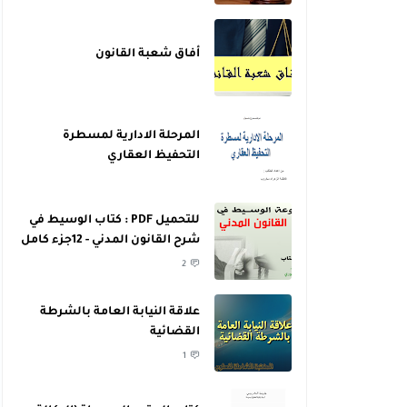
أفاق شعبة القانون
المرحلة الادارية لمسطرة
التحفيظ العقاري
للتحميل PDF : كتاب الوسيط في
شرح القانون المدني - 12جزء كامل
- للدكتور عبد الرازق السنهوري
2
علاقة النيابة العامة بالشرطة
القضائية
1