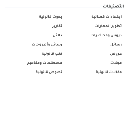
التصنيفات
اجتهادات قضائية
بحوث قانونية
تطوير المهارات
تقارير
دروس ومحاضرات
دلائل
رسائل
رسائل وأطروحات
عروض
كتب قانونية
مجلات
مصطلحات ومفاهيم
مقالات قانونية
نصوص قانونية