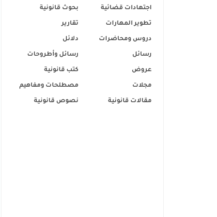
اجتهادات قضائية
بحوث قانونية
تطوير المهارات
تقارير
دروس ومحاضرات
دلائل
رسائل
رسائل وأطروحات
عروض
كتب قانونية
مجلات
مصطلحات ومفاهيم
مقالات قانونية
نصوص قانونية