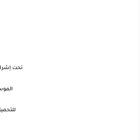
تحت إشراف 
     الموسم الجامعي : 2018/2017
للتحميل