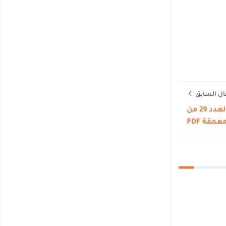
ال السابق
توطين المقاولات التجارية على ضوء القانون 89.17 - العدد 29 من
قة PDF