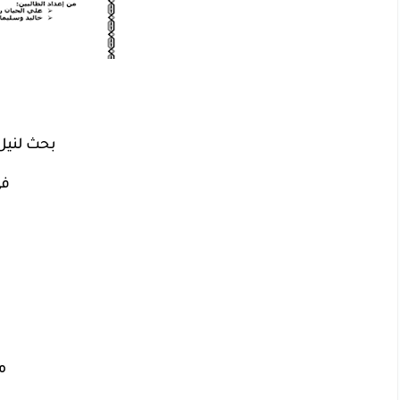
بحث لنيل 
في
ا
م