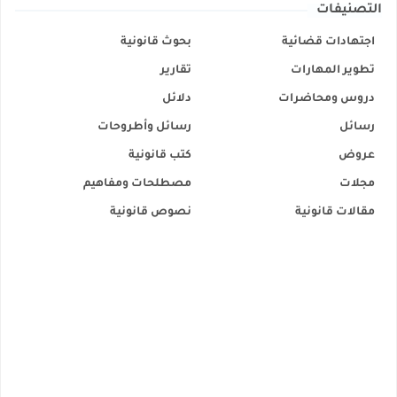
التصنيفات
اجتهادات قضائية
بحوث قانونية
تطوير المهارات
تقارير
دروس ومحاضرات
دلائل
رسائل
رسائل وأطروحات
عروض
كتب قانونية
مجلات
مصطلحات ومفاهيم
مقالات قانونية
نصوص قانونية