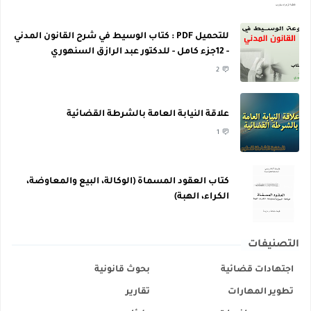
للتحميل PDF : كتاب الوسيط في شرح القانون المدني
- 12جزء كامل - للدكتور عبد الرازق السنهوري
2
علاقة النيابة العامة بالشرطة القضائية
1
كتاب العقود المسماة (الوكالة، البيع والمعاوضة،
الكراء، الهبة)
التصنيفات
اجتهادات قضائية
بحوث قانونية
تطوير المهارات
تقارير