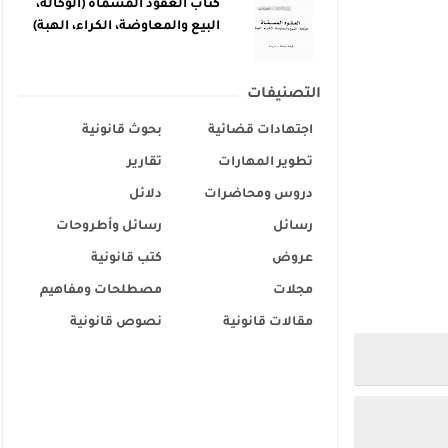
كتاب العقود المسماة (الوكالة،
البيع والمعاوضة، الكراء، الهبة)
التصنيفات
اجتهادات قضائية
بحوث قانونية
تطوير المهارات
تقارير
دروس ومحاضرات
دلائل
رسائل
رسائل وأطروحات
عروض
كتب قانونية
مجلات
مصطلحات ومفاهيم
مقالات قانونية
نصوص قانونية