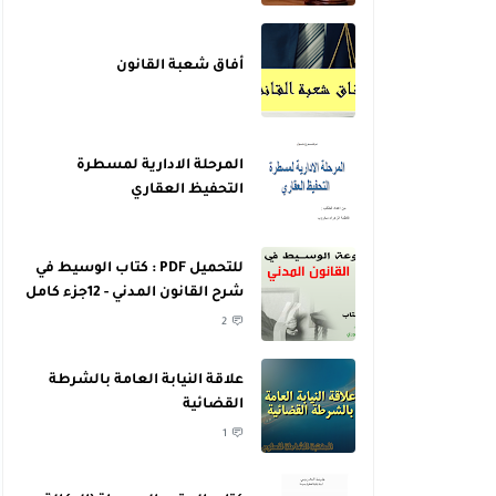
أفاق شعبة القانون
المرحلة الادارية لمسطرة
التحفيظ العقاري
للتحميل PDF : كتاب الوسيط في
شرح القانون المدني - 12جزء كامل
- للدكتور عبد الرازق السنهوري
2
علاقة النيابة العامة بالشرطة
القضائية
1