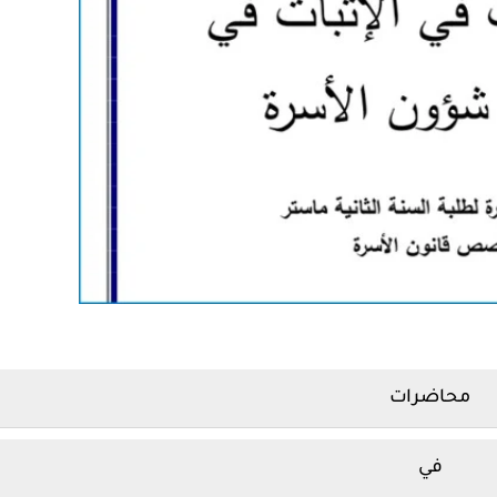
محاضرات
في