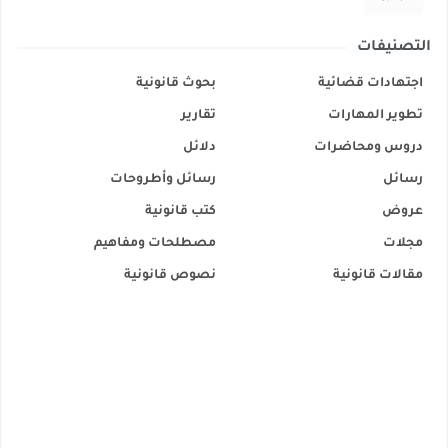
التصنيفات
اجتهادات قضائية
بحوث قانونية
تطوير المهارات
تقارير
دروس ومحاضرات
دلائل
رسائل
رسائل وأطروحات
عروض
كتب قانونية
مجلات
مصطلحات ومفاهيم
مقالات قانونية
نصوص قانونية