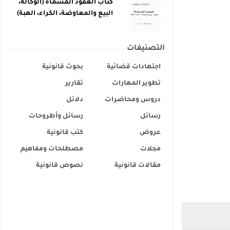
كتاب العقود المسماة (الوكالة،
البيع والمعاوضة، الكراء، الهبة)
التصنيفات
اجتهادات قضائية
بحوث قانونية
تطوير المهارات
تقارير
دروس ومحاضرات
دلائل
رسائل
رسائل وأطروحات
عروض
كتب قانونية
مجلات
مصطلحات ومفاهيم
مقالات قانونية
نصوص قانونية