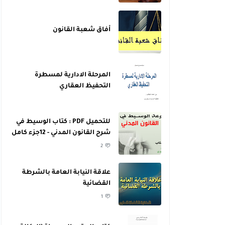
أفاق شعبة القانون
المرحلة الادارية لمسطرة
التحفيظ العقاري
للتحميل PDF : كتاب الوسيط في
شرح القانون المدني - 12جزء كامل
- للدكتور عبد الرازق السنهوري
2
علاقة النيابة العامة بالشرطة
القضائية
1