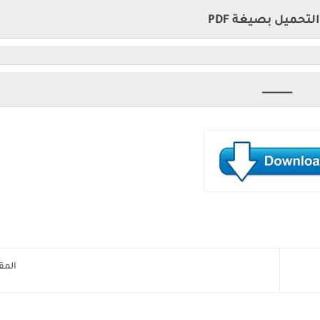
لتحميل بصيغة PDF
______
المق