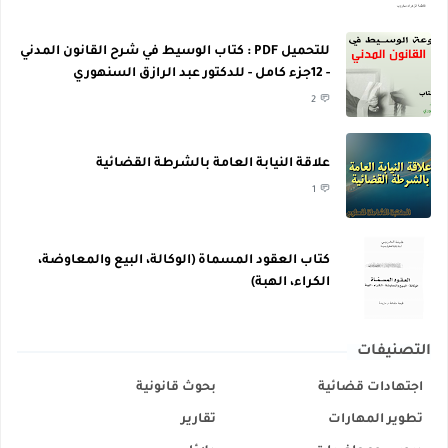
للتحميل PDF : كتاب الوسيط في شرح القانون المدني
- 12جزء كامل - للدكتور عبد الرازق السنهوري
2
علاقة النيابة العامة بالشرطة القضائية
1
كتاب العقود المسماة (الوكالة، البيع والمعاوضة،
الكراء، الهبة)
التصنيفات
اجتهادات قضائية
بحوث قانونية
تطوير المهارات
تقارير