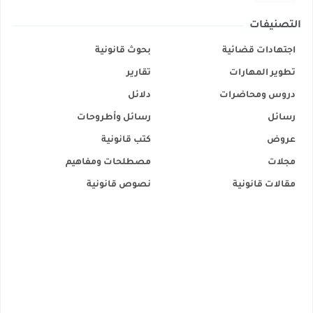
التصنيفات
اجتهادات قضائية
بحوث قانونية
تطوير المهارات
تقارير
دروس ومحاضرات
دلائل
رسائل
رسائل وأطروحات
عروض
كتب قانونية
مجلات
مصطلحات ومفاهيم
مقالات قانونية
نصوص قانونية