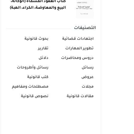
كتاب العقود المسماة (الوكالة،
البيع والمعاوضة، الكراء، الهبة)
التصنيفات
اجتهادات قضائية
بحوث قانونية
تطوير المهارات
تقارير
دروس ومحاضرات
دلائل
رسائل
رسائل وأطروحات
عروض
كتب قانونية
مجلات
مصطلحات ومفاهيم
مقالات قانونية
نصوص قانونية