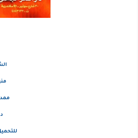
الش
مني
ممدو
دا
للتحميل 