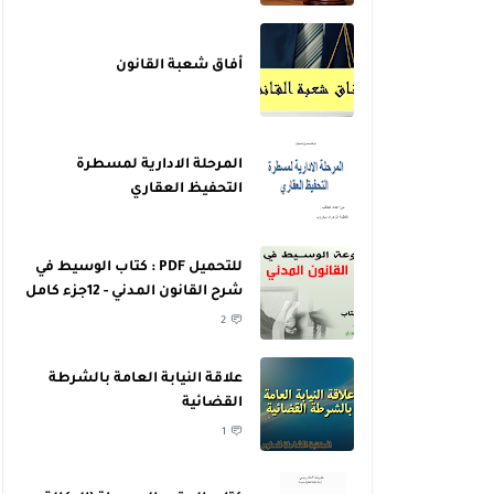
أفاق شعبة القانون
المرحلة الادارية لمسطرة
التحفيظ العقاري
للتحميل PDF : كتاب الوسيط في
شرح القانون المدني - 12جزء كامل
- للدكتور عبد الرازق السنهوري
2
علاقة النيابة العامة بالشرطة
القضائية
1