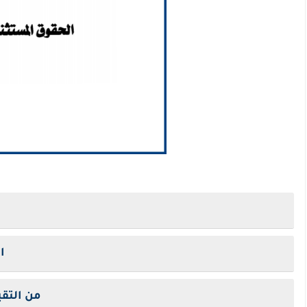
ا
من التق