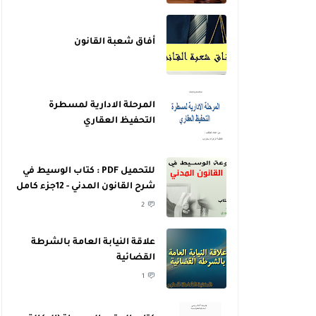
أفاق شعبة القانون
المرحلة الادارية لمسطرة
التحفيظ العقاري
للتحميل PDF : كتاب الوسيط في
شرح القانون المدني - 12جزء كامل
- للدكتور عبد الرازق السنهوري
2
علاقة النيابة العامة بالشرطة
القضائية
1