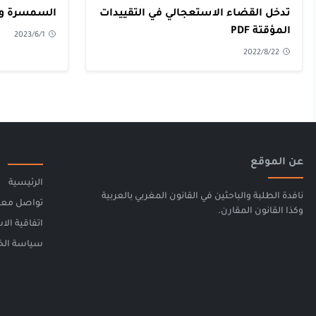
تدخل القضاء الاستعجالي في التقييدات
السمسرة وتط
المؤقتة PDF
2023/6/1
2022/8/22
عن الموقع
الرئيسية
نافدة الطلبة والباحثين في القانون المغربي بالعربية
تواصل معن
وكذا القانون المقارن.
اتفاقية الا
سياسة الخصوصية -