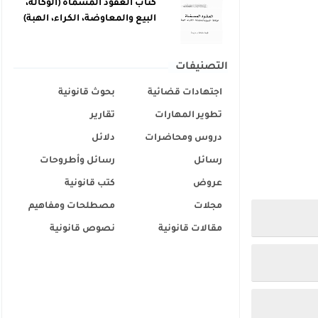
كتاب العقود المسماة (الوكالة،
البيع والمعاوضة، الكراء، الهبة)
التصنيفات
اجتهادات قضائية
بحوث قانونية
تطوير المهارات
تقارير
دروس ومحاضرات
دلائل
رسائل
رسائل وأطروحات
عروض
كتب قانونية
مجلات
مصطلحات ومفاهيم
مقالات قانونية
نصوص قانونية