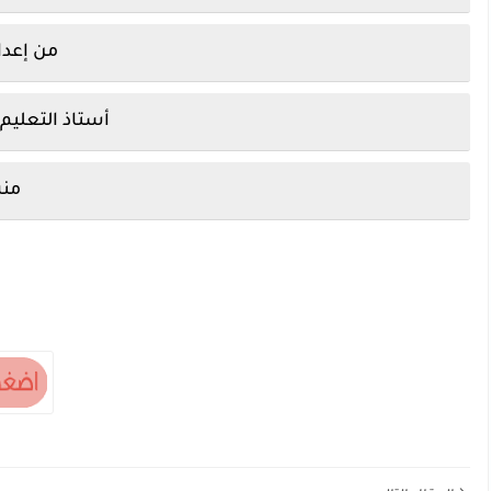
من إعداد
أستاذ التعليم
منش