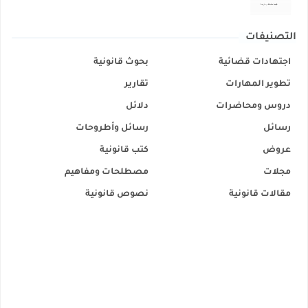
التصنيفات
اجتهادات قضائية
بحوث قانونية
تطوير المهارات
تقارير
دروس ومحاضرات
دلائل
رسائل
رسائل وأطروحات
عروض
كتب قانونية
مجلات
مصطلحات ومفاهيم
مقالات قانونية
نصوص قانونية